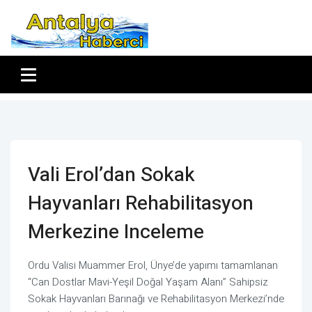
Vali Erol’dan Sokak
Hayvanları Rehabilitasyon
Merkezine Inceleme
Ordu Valisi Muammer Erol, Ünye’de yapımı tamamlanan
“Can Dostlar Mavi-Yeşil Doğal Yaşam Alanı” Sahipsiz
Sokak Hayvanları Barınağı ve Rehabilitasyon Merkezi’nde