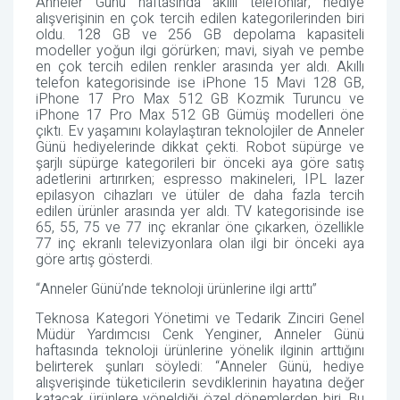
Anneler Günü haftasında akıllı telefonlar, hediye
alışverişinin en çok tercih edilen kategorilerinden biri
oldu. 128 GB ve 256 GB depolama kapasiteli
modeller yoğun ilgi görürken; mavi, siyah ve pembe
en çok tercih edilen renkler arasında yer aldı. Akıllı
telefon kategorisinde ise iPhone 15 Mavi 128 GB,
iPhone 17 Pro Max 512 GB Kozmik Turuncu ve
iPhone 17 Pro Max 512 GB Gümüş modelleri öne
çıktı. Ev yaşamını kolaylaştıran teknolojiler de Anneler
Günü hediyelerinde dikkat çekti. Robot süpürge ve
şarjlı süpürge kategorileri bir önceki aya göre satış
adetlerini artırırken; espresso makineleri, IPL lazer
epilasyon cihazları ve ütüler de daha fazla tercih
edilen ürünler arasında yer aldı. TV kategorisinde ise
65, 55, 75 ve 77 inç ekranlar öne çıkarken, özellikle
77 inç ekranlı televizyonlara olan ilgi bir önceki aya
göre artış gösterdi.
“Anneler Günü’nde teknoloji ürünlerine ilgi arttı”
Teknosa Kategori Yönetimi ve Tedarik Zinciri Genel
Müdür Yardımcısı Cenk Yenginer
, Anneler Günü
haftasında teknoloji ürünlerine yönelik ilginin arttığını
belirterek şunları söyledi: “Anneler Günü, hediye
alışverişinde tüketicilerin sevdiklerinin hayatına değer
katacak ürünlere yöneldiği özel dönemlerden biri. Bu