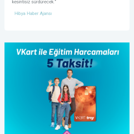
kesintisiz sürdürecek.”
Hibya Haber Ajansı