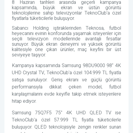
8 Haziran tarihleri arasında geçerli kampanya
kapsamında, büyük ekran ve üstün görüntü
teknolojilerine sahip televizyonlar TeknoClub'a özel
fiyatlarla tüketicilerle buluşuyor.
Sabancı Holding iştiraklerinden Teknosa, futbol
heyecanını evinin konforunda yaşamak isteyenler için
seçili televizyon modellerinde avantajlı fırsatlar
sunuyor. Büyük ekran deneyimi ve yüksek görüntü
kalitesiyle öne çıkan ürünler, maç keyfini bir üst
seviyeye taşıyor.
Kampanya kapsamında Samsung 98DU9000 98" 4K
UHD Crystal TV, TeknoClub'a özel 104.999 TL fiyatla
satışa sunuluyor. Geniş ekranı ve güçlü görüntü
performansıyla dikkat çeken model, futbol
karşılaşmalarını evde keyifle takip etmek isteyenlere
hitap ediyor.
Samsung 75Q7F5 75" 4K UHD QLED TV ise
TeknoClub'a özel 57.999 TL fiyatla tüketicilerle
buluşuyor. QLED teknolojisiyle zengin renkler sunan