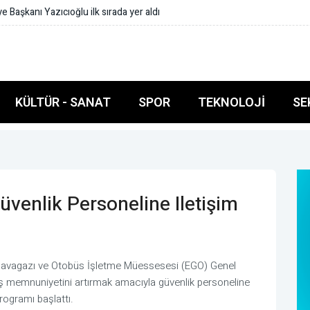
lediyesi arasında Deprem Müzesi protokolü imzalandı
KÜLTÜR - SANAT
SPOR
TEKNOLOJI
SE
enlik Personeline Iletişim
, Havagazı ve Otobüs İşletme Müessesesi (EGO) Genel
ş memnuniyetini artırmak amacıyla güvenlik personeline
 programı başlattı.