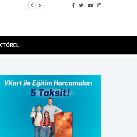
2026 Air Badminton Türkiye Şampiyonası Alan
KTÖREL