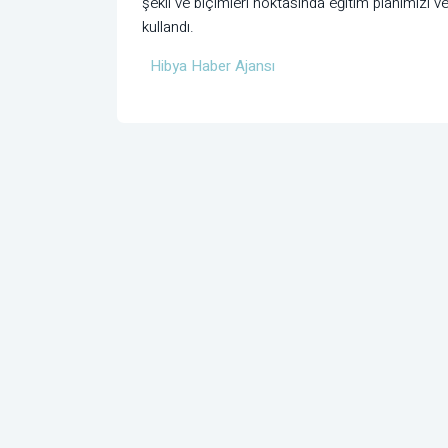
şekil ve biçimleri noktasında eğitim planımızı v
kullandı.
Hibya Haber Ajansı