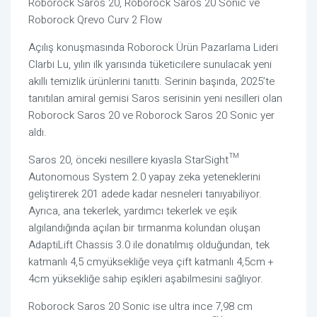
Roborock Saros 20, Roborock Saros 20 Sonic ve
Roborock Qrevo Curv 2 Flow
Açılış konuşmasında Roborock Ürün Pazarlama Lideri
Clarbi Lu, yılın ilk yarısında tüketicilere sunulacak yeni
akıllı temizlik ürünlerini tanıttı. Serinin başında, 2025’te
tanıtılan amiral gemisi Saros serisinin yeni nesilleri olan
Roborock Saros 20 ve Roborock Saros 20 Sonic yer
aldı.
Saros 20, önceki nesillere kıyasla StarSight™
Autonomous System 2.0 yapay zeka yeteneklerini
geliştirerek 201 adede kadar nesneleri tanıyabiliyor.
Ayrıca, ana tekerlek, yardımcı tekerlek ve eşik
algılandığında açılan bir tırmanma kolundan oluşan
AdaptiLift Chassis 3.0 ile donatılmış olduğundan, tek
katmanlı 4,5 cmyüksekliğe veya çift katmanlı 4,5cm +
4cm yüksekliğe sahip eşikleri aşabilmesini sağlıyor.
Roborock Saros 20 Sonic ise ultra ince 7,98 cm