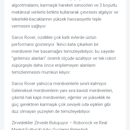
algoritmalarını, karmaşık hareket sensörleri ve 3 boyutlu
mekânsal verilerle birlikte kullanarak çevresini algılıyor ve
tekerlekli-bacaklarının yüksek hassasiyetle tepki
vermesini sağlıyor.
Saros Rover, özellikle çok katlı evlerde üstün
performans gösteriyor. İkinci kata çıkarken bir
merdivenin her basamağını temizleyebiliyor; bu sayede
“girilemez alanları” önemli ölçüde azaltıyor ve tek robot
süpürgeyle daha önce erişilemeyen alanların
temizlenmesini mümkün kılıyor.
Saros Rover yalnızca merdivenlerle sınırlı kalmıyor.
Geleneksel merdivenlerin yanı sıra kavisli merdivenleri,
çıkıntılı halı kaplı merdivenleri, eğimler ve yükseklik ile
güç gerektiren karmaşık çok seviyeli oda eşikleri gibi
düz olmayan yüzeyleri de temizleyebiliyor.
Zirvedekiler Zirvede Buluşuyor – Roborock ve Real
Madrid Futbol Kulübü Güçlerini Birleştirdi