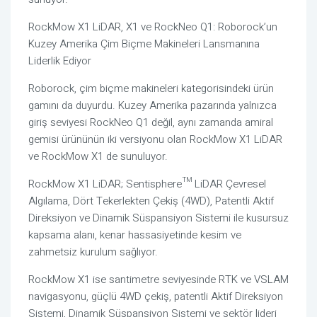
RockMow X1 LiDAR, X1 ve RockNeo Q1: Roborock’un
Kuzey Amerika Çim Biçme Makineleri Lansmanına
Liderlik Ediyor
Roborock, çim biçme makineleri kategorisindeki ürün
gamını da duyurdu. Kuzey Amerika pazarında yalnızca
giriş seviyesi RockNeo Q1 değil, aynı zamanda amiral
gemisi ürününün iki versiyonu olan RockMow X1 LiDAR
ve RockMow X1 de sunuluyor.
RockMow X1 LiDAR; Sentisphere™ LiDAR Çevresel
Algılama, Dört Tekerlekten Çekiş (4WD), Patentli Aktif
Direksiyon ve Dinamik Süspansiyon Sistemi ile kusursuz
kapsama alanı, kenar hassasiyetinde kesim ve
zahmetsiz kurulum sağlıyor.
RockMow X1 ise santimetre seviyesinde RTK ve VSLAM
navigasyonu, güçlü 4WD çekiş, patentli Aktif Direksiyon
Sistemi, Dinamik Süspansiyon Sistemi ve sektör lideri