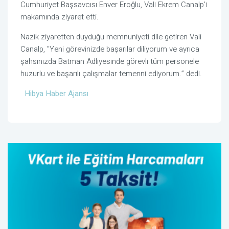
Cumhuriyet Başsavcısı Enver Eroğlu, Vali Ekrem Canalp’i
makamında ziyaret etti.
Nazik ziyaretten duyduğu memnuniyeti dile getiren Vali
Canalp, "Yeni görevinizde başarılar diliyorum ve ayrıca
şahsınızda Batman Adliyesinde görevli tüm personele
huzurlu ve başarılı çalışmalar temenni ediyorum.” dedi.
Hibya Haber Ajansı