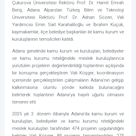
Çukurova Üniversitesi Rektörü Prof. Dr. Hamit Emrah
Beriş, Adana Alparslan Türkeş Bilim ve Teknoloji
Üniversitesi Rektörü Prof. Dr. Adnan Sözen, Vali
Yardımcısı Emin Sait Karahaliloğlu ve İbrahim Küçük,
kaymakamlar, ilçe belediye başkanları ile kamu kurum ve
kuruluşlarının temsilcileri katıldı.
Adana genelinde kamu kurum ve kuruluşları, belediyeler
ve kamu kurumu niteliğindeki meslek kuruluşlarınca
yürütülen projelerin değerlendirildiği toplantının açılışında
bir konuşma gerçekleştiren Vali Köşger, koordinasyon
içerisinde gerçekleştirilen çalışmaların Adana’nın gelişip
kalkınmasına olumlu yönde katkıda bulunacağını
belirterek toplantının Adana’ya hayırlı uğurlu olmasını
temenni etti.
2025 yılı 3. dönem itibarıyla Adana’da kamu kurum ve
kuruluşları, belediyeler ve kamu kurumu niteliğindeki
meslek kuruluşları tarafından 474 projenin uygulandığını
belirten Vali Köşger, 85 projenin tamamlandığını, 275